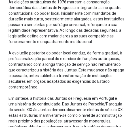
As eleições autárquicas de 1976 marcam a consagração
democrática das Juntas de Freguesia, integrando-as no quadro
constitucional do poder local. Inicialmente com mandatos de
duração mais curta, posteriormente alargados, estas instituições
passam a ser eleitas por sufrágio universal, reforçando a sua
legitimidade representativa. Ao longo das décadas seguintes, a
legislação define com maior clareza as suas competências,
funcionamento e enquadramento institucional.
A evolução posterior do poder local conduz, de forma gradual, à
profissionalização parcial do exercício de funções autárquicas,
contrastando com a longa tradição de serviço não remunerado
que caracterizou a história das Juntas. Esta mudança não apaga
o passado, antes sublinha a transformação de instituições
seculares em órgãos adaptados às exigências do Estado
contemporâneo.
Em síntese, a história das Juntas de Freguesia em Portugal é
uma história de continuidade. Das Juntas de Parochia/Paroquia
do século XIX às Juntas democraticamente eleitas do século XX,
estas estruturas mantiveram-se como o nível de administração
mais próximo das populações, atravessando monarquias,
repúblicas, ditaduras e democracia. A sua trajetória demonstra