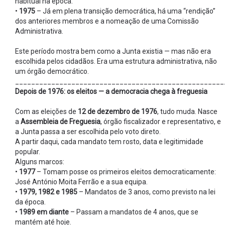
habitual na época.
•
1975
– Já em plena transição democrática, há uma “rendição”
dos anteriores membros e a nomeação de uma Comissão
Administrativa.
Este período mostra bem como a Junta existia — mas não era
escolhida pelos cidadãos. Era uma estrutura administrativa, não
um órgão democrático.
____________________________________________________
Depois de 1976: os eleitos — a democracia chega à freguesia
Com as eleições de
12 de dezembro de 1976
, tudo muda. Nasce
a
Assembleia de Freguesia
, órgão fiscalizador e representativo, e
a Junta passa a ser escolhida pelo voto direto.
A partir daqui, cada mandato tem rosto, data e legitimidade
popular.
Alguns marcos:
•
1977
– Tomam posse os primeiros eleitos democraticamente:
José António Moita Ferrão e a sua equipa.
•
1979, 1982 e 1985
– Mandatos de 3 anos, como previsto na lei
da época.
•
1989 em diante
– Passam a mandatos de 4 anos, que se
mantém até hoje.