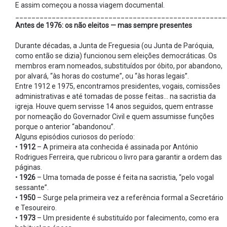
E assim começou a nossa viagem documental.
____________________________________________________
Antes de 1976: os não eleitos — mas sempre presentes
Durante décadas, a Junta de Freguesia (ou Junta de Paróquia,
como então se dizia) funcionou sem eleições democráticas. Os
membros eram nomeados, substituídos por óbito, por abandono,
por alvará, “às horas do costume”, ou “às horas legais”.
Entre 1912 e 1975, encontramos presidentes, vogais, comissões
administrativas e até tomadas de posse feitas… na sacristia da
igreja. Houve quem servisse 14 anos seguidos, quem entrasse
por nomeação do Governador Civil e quem assumisse funções
porque o anterior “abandonou”.
Alguns episódios curiosos do período:
•
1912
– A primeira ata conhecida é assinada por António
Rodrigues Ferreira, que rubricou o livro para garantir a ordem das
páginas.
•
1926
– Uma tomada de posse é feita na sacristia, “pelo vogal
sessante”.
•
1950
– Surge pela primeira vez a referência formal a Secretário
e Tesoureiro.
•
1973
– Um presidente é substituído por falecimento, como era